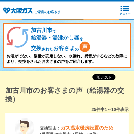
ご家庭のお客さま
加古川市
で
給湯器・湯沸かし器
を
交換
お客さま
された
の
お湯がでない、湯量が安定しない、水漏れ、異音がするなどの故障に
より、交換をされたお客さまの声をご紹介します。
加古川市のお客さまの声（給湯器の交
換）
25
件中
1～10
件表示
ガス温水暖房設置のため
交換理由：