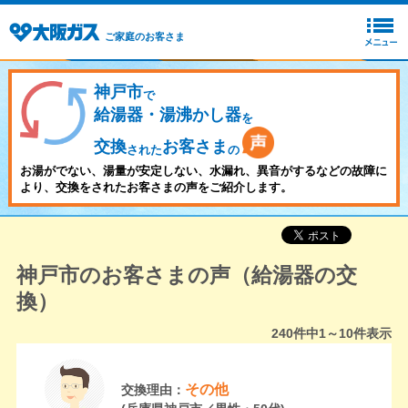
ご家庭のお客さま
神戸市
で
給湯器・湯沸かし器
を
交換
お客さま
された
の
お湯がでない、湯量が安定しない、水漏れ、異音がするなどの故障に
より、交換をされたお客さまの声をご紹介します。
神戸市のお客さまの声（給湯器の交
換）
240
件中
1～10
件表示
その他
交換理由：