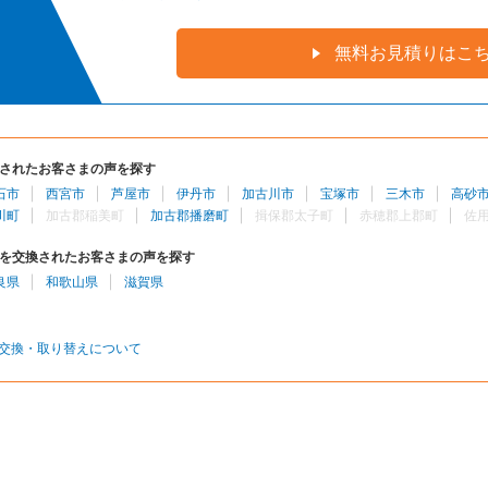
無料お見積りはこ
されたお客さまの声を探す
石市
西宮市
芦屋市
伊丹市
加古川市
宝塚市
三木市
高砂
川町
加古郡稲美町
加古郡播磨町
揖保郡太子町
赤穂郡上郡町
佐
を交換されたお客さまの声を探す
良県
和歌山県
滋賀県
交換・取り替えについて