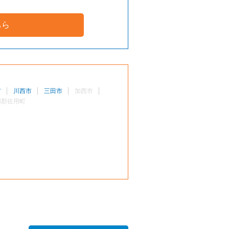
ちら
市
川西市
三田市
加西市
用郡佐用町