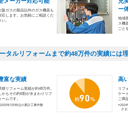
全メーカー対応可能
充
ー
大阪ガスの製品以外のガス機器も
対応します。お気軽にご相談くだ
地域
さい。
ス機
ごと
ータルリフォームまで約48万件の実績には
豊富な実績
高
累積リフォーム実績が約48万件。
リフ
しかもその約6割が水まわりリフ
ケー
ォームです。
ご満
※2025年3月時点の累計工事件数
※202
さま