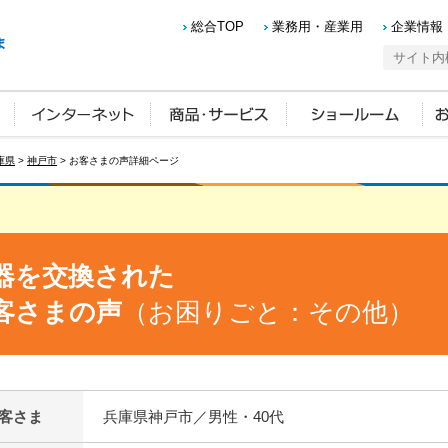
総合TOP
業務用・産業用
企業情報
庫県
>
神戸市
> お客さまの声詳細ページ
器を交換された
客さまの声
（お困りごと：その他）
客さま
兵庫県神戸市／男性・40代