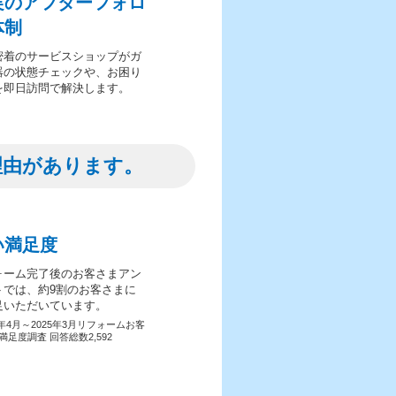
実のアフターフォロ
体制
密着のサービスショップがガ
器の状態チェックや、お困り
を即日訪問で解決します。
理由があります。
い満足度
ォーム完了後のお客さまアン
トでは、約9割のお客さまに
足いただいています。
4年4月～2025年3月リフォームお客
満足度調査 回答総数2,592