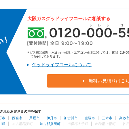
大阪ガスグッドライフコールに相談する
※ガス機器修理・水まわり修理・エアコン修理に関しては、夜間【19:00～9:
て受付しております。
グッドライフコールについて
無料お見積りはこ
されたお客さまの声を探す
石市
西宮市
芦屋市
伊丹市
加古川市
宝塚市
三木市
高砂
川町
加古郡稲美町
加古郡播磨町
揖保郡太子町
赤穂郡上郡町
佐