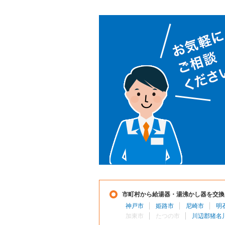
市町村から給湯器・湯沸かし器を交換
神戸市
姫路市
尼崎市
明
加東市
たつの市
川辺郡猪名