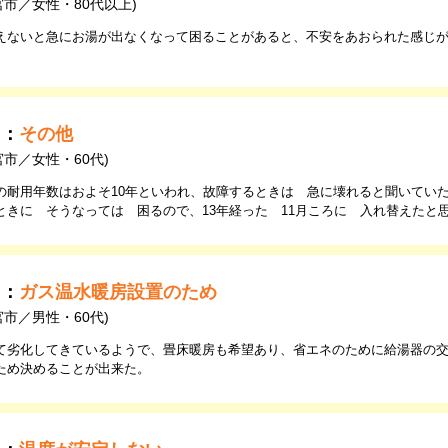
宮市／女性・80代以上)
えないと急にお湯が出なくなって困ることがあると、不安をあおられた感じ
由：
その他
宮市／女性・60代)
の耐用年数はおよそ10年といわれ、故障するときは 急に壊れると聞いていた
ときに そうなっては 困るので、13年経った 11月ころに 入れ替えたと
由：
ガス温水暖房設置のため
宮市／男性・60代)
て劣化してきているようで、畳床暖房も希望あり、省エネのために給湯器の
ため決めることが出来た。