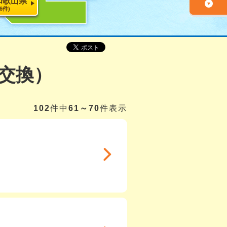
和歌山県
26件)
交換）
102
件中
61～70
件表示