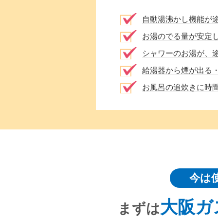
自動湯沸かし機能が
お湯のでる量が安定
シャワーのお湯が、
給湯器から煙が出る
お風呂の追炊きに時
今は
大阪ガ
まずは