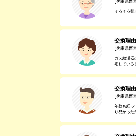
(兵庫県西
そろそろ替
交換理
(兵庫県西
ガス給湯器
宅している
交換理
(兵庫県西
年数も経っ
り易かった