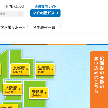
お問い合わせ
京都府
滋賀県
(296件)
(43件)
大阪府
奈良県
(1043件)
(102件)