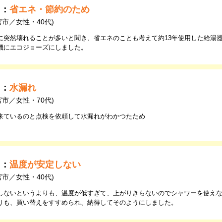
由：
省エネ・節約のため
宮市／女性・40代)
に突然壊れることが多いと聞き、省エネのことも考えて約13年使用した給湯
機にエコジョーズにしました。
由：
水漏れ
宮市／女性・70代)
来ているのと点検を依頼して水漏れがわかつたため
由：
温度が安定しない
宮市／女性・40代)
しないというよりも、温度が低すぎて、上がりきらないのでシャワーを使え
りも、買い替えをすすめられ、納得してそのようにしました。