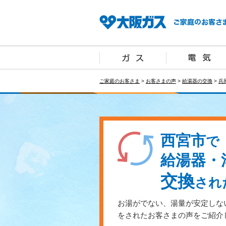
ご家庭のお客さま
>
お客さまの声
>
給湯器の交換
>
兵
西宮市
で
給湯器・
交換
され
お湯がでない、湯量が安定しな
をされたお客さまの声をご紹介