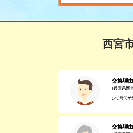
西宮
交換理
(兵庫県西
少し時間が
交換理