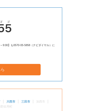
00】も0570-05-5858（ナビダイヤル）に
ちら
市
川西市
三田市
加西市
用郡佐用町