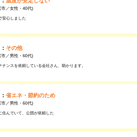
由：
温度が安定しない
宮市／女性・40代)
で安心しました
由：
その他
宮市／男性・60代)
テナンスを依頼している会社さん、助かります。
由：
省エネ・節約のため
宮市／男性・60代)
に住んでいて、公団が依頼した