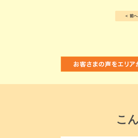
＜ 前へ
こ