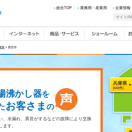
総合TOP
業務用・産業用
企業情報
庫県
> 西宮市
兵庫県
(642件)
湯沸かし器
を
お客さま
た
の
い、水漏れ、異音がするなどの故障により交換
します。