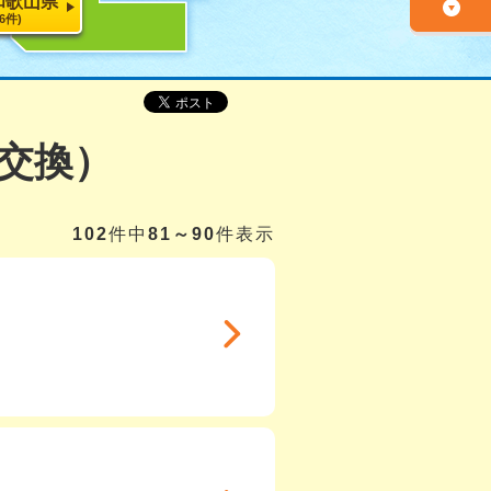
和歌山県
26件)
交換）
102
件中
81～90
件表示