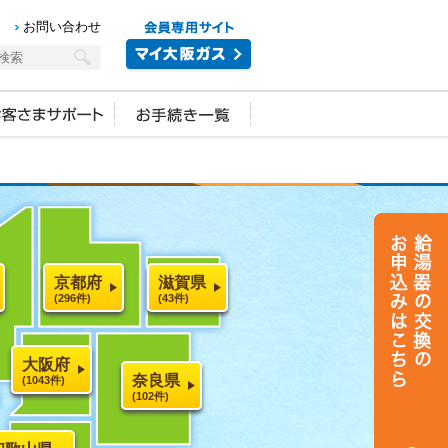
お問い合わせ
京都府
滋賀県
(296件)
(43件)
大阪府
奈良県
(1043件)
(102件)