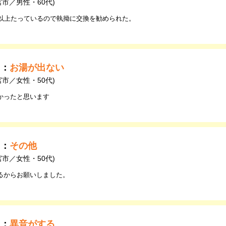
宮市／男性・60代)
年以上たっているので執拗に交換を勧められた。
由：
お湯が出ない
宮市／女性・50代)
かったと思います
由：
その他
宮市／女性・50代)
るからお願いしました。
由：
異音がする