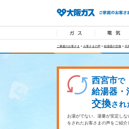
ご家庭のお客さま
>
お客さまの声
>
給湯器の交換
>
兵
西宮市
で
給湯器・
交換
され
お湯がでない、湯量が安定しな
をされたお客さまの声をご紹介