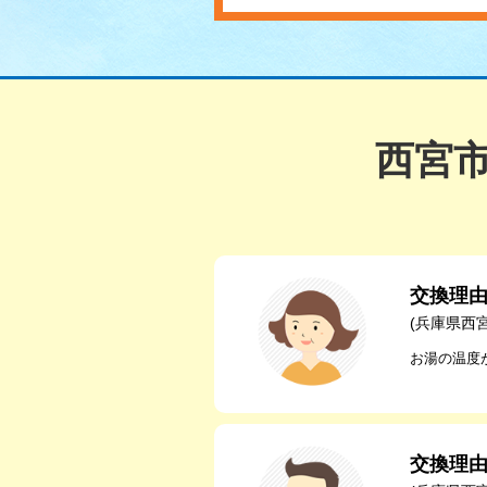
西宮
交換理
(兵庫県西
お湯の温度
交換理