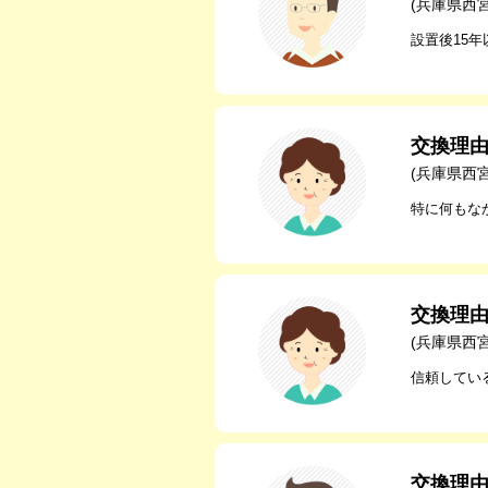
(兵庫県西
設置後15
交換理
(兵庫県西
特に何もな
交換理
(兵庫県西
信頼してい
交換理