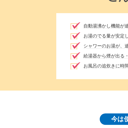
自動湯沸かし機能が
お湯のでる量が安定
シャワーのお湯が、
給湯器から煙が出る
お風呂の追炊きに時
今は