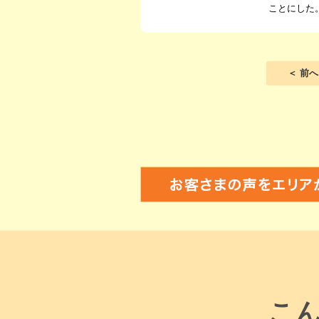
ことにした
＜ 前へ
こ