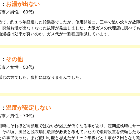
由：
お湯が出ない
宮市／男性・60代)
めて、約１５年経過した給湯器でしたが、使用開始ニ、三年で追い炊きが故
、突然お湯が出なくなった故障が発生しました。大阪ガスの代理店に調べて
給湯器は効率が良いのか、ガス代が一割程度削減しています。
由：
その他
宮市／女性・50代)
感じの方でした。負担にはなりませんでした。
由：
温度が安定しない
宮市／男性・70代)
用時にそれほど高頻度ではないが温度が低くなる事があり、定期点検時にサ
。その頃、風呂と脱衣場に暖房が必要と考えていたので暖房設置を依頼した
との事であった。まだ使用可能と思えたが１〜２年後だと工事が２回となり