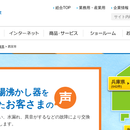
総合TOP
業務用・産業用
企業情報
庫県
> 西宮市
兵庫県
(642件)
湯沸かし器
を
お客さま
た
の
い、水漏れ、異音がするなどの故障により交換
します。