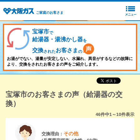
ご家庭のお客さま
宝塚市
で
給湯器・湯沸かし器
を
交換
お客さま
された
の
お湯がでない、湯量が安定しない、水漏れ、異音がするなどの故障に
より、交換をされたお客さまの声をご紹介します。
宝塚市のお客さまの声（給湯器の交
換）
46
件中
1～10
件表示
その他
交換理由：