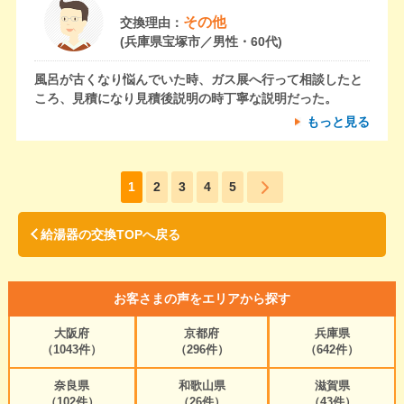
その他
交換理由：
(兵庫県宝塚市／男性・60代)
風呂が古くなり悩んでいた時、ガス展へ行って相談したと
ころ、見積になり見積後説明の時丁寧な説明だった。
もっと見る
1
2
3
4
5
給湯器の交換TOPへ戻る
お客さまの声をエリアから探す
大阪府
京都府
兵庫県
（1043件）
（296件）
（642件）
奈良県
和歌山県
滋賀県
（102件）
（26件）
（43件）