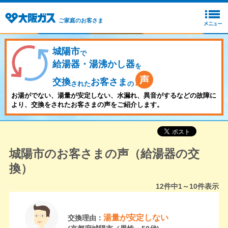
ご家庭のお客さま
城陽市
で
給湯器・湯沸かし器
を
交換
お客さま
された
の
お湯がでない、湯量が安定しない、水漏れ、異音がするなどの故障に
より、交換をされたお客さまの声をご紹介します。
城陽市のお客さまの声（給湯器の交
換）
12
件中
1～10
件表示
湯量が安定しない
交換理由：