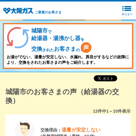
ご家庭のお客さま
城陽市
で
給湯器・湯沸かし器
を
交換
お客さま
された
の
お湯がでない、湯量が安定しない、水漏れ、異音がするなどの故障に
より、交換をされたお客さまの声をご紹介します。
城陽市のお客さまの声（給湯器の交
換）
12
件中
1～10
件表示
湯量が安定しない
交換理由：