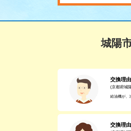
城陽
交換理
(京都府城
給油機が、
交換理