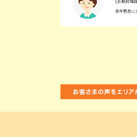
(京都府城
長年懇意に