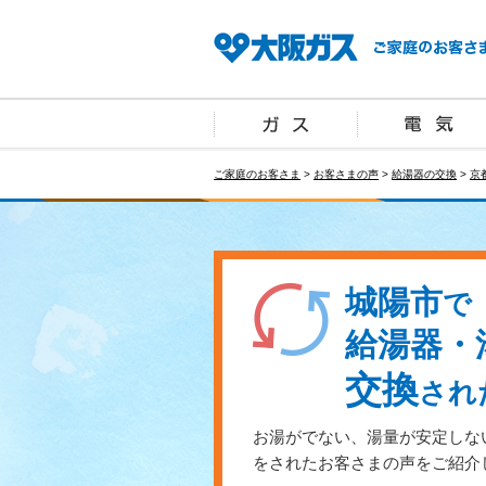
ご家庭のお客さま
>
お客さまの声
>
給湯器の交換
>
京
城陽市
で
給湯器・
交換
され
お湯がでない、湯量が安定しな
をされたお客さまの声をご紹介