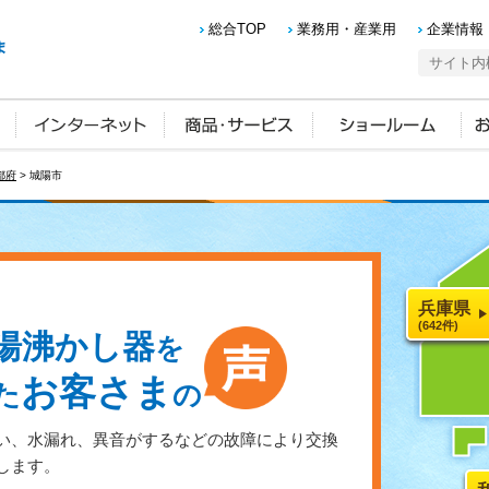
総合TOP
業務用・産業用
企業情報
都府
> 城陽市
兵庫県
(642件)
湯沸かし器
を
お客さま
た
の
い、水漏れ、異音がするなどの故障により交換
します。