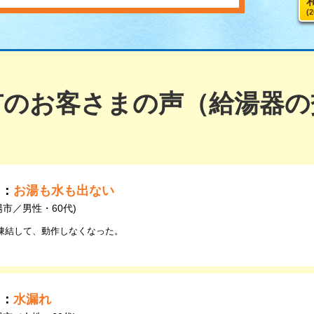
(
市のお客さまの声（給湯器の
由：
お湯も水も出ない
陽市／男性・60代)
凍結して、動作しなくなった。
由：
水漏れ