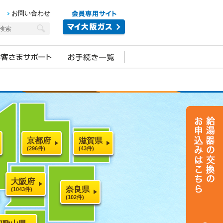
お問い合わせ
京都府
滋賀県
(296件)
(43件)
大阪府
奈良県
(1043件)
(102件)