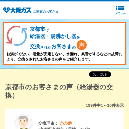
ご家庭のお客さま
京都市
で
給湯器・湯沸かし器
を
交換
お客さま
された
の
お湯がでない、湯量が安定しない、水漏れ、異音がするなどの故障に
より、交換をされたお客さまの声をご紹介します。
京都市のお客さまの声（給湯器の交
換）
199
件中
1～10
件表示
その他
交換理由：