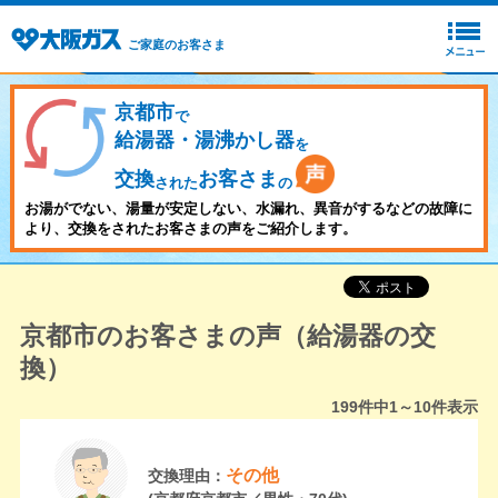
ご家庭のお客さま
京都市
で
給湯器・湯沸かし器
を
交換
お客さま
された
の
お湯がでない、湯量が安定しない、水漏れ、異音がするなどの故障に
より、交換をされたお客さまの声をご紹介します。
京都市のお客さまの声（給湯器の交
換）
199
件中
1～10
件表示
その他
交換理由：