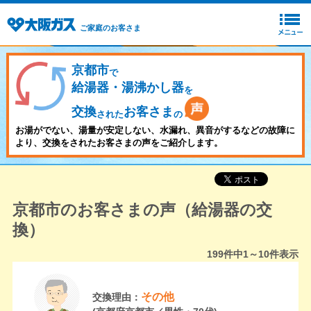
ご家庭のお客さま
京都市
で
給湯器・湯沸かし器
を
交換
お客さま
された
の
お湯がでない、湯量が安定しない、水漏れ、異音がするなどの故障に
より、交換をされたお客さまの声をご紹介します。
京都市のお客さまの声（給湯器の交
換）
199
件中
1～10
件表示
その他
交換理由：