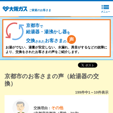
ご家庭のお客さま
京都市
で
給湯器・湯沸かし器
を
交換
お客さま
された
の
お湯がでない、湯量が安定しない、水漏れ、異音がするなどの故障に
より、交換をされたお客さまの声をご紹介します。
京都市のお客さまの声（給湯器の交
換）
199
件中
1～10
件表示
その他
交換理由：