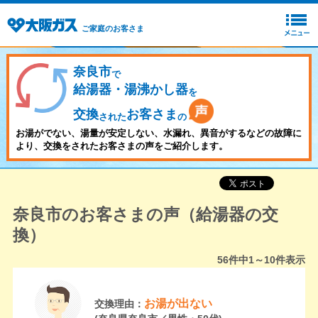
ご家庭のお客さま
奈良市
で
給湯器・湯沸かし器
を
交換
お客さま
された
の
お湯がでない、湯量が安定しない、水漏れ、異音がするなどの故障に
より、交換をされたお客さまの声をご紹介します。
奈良市のお客さまの声（給湯器の交
換）
56
件中
1～10
件表示
お湯が出ない
交換理由：