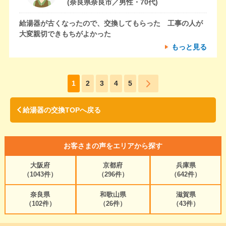
(奈良県奈良市／男性・70代)
給湯器が古くなったので、交換してもらった 工事の人が
大変親切できもちがよかった
もっと見る
1
2
3
4
5
給湯器の交換TOPへ戻る
お客さまの声をエリアから探す
大阪府
京都府
兵庫県
（1043件）
（296件）
（642件）
奈良県
和歌山県
滋賀県
（102件）
（26件）
（43件）