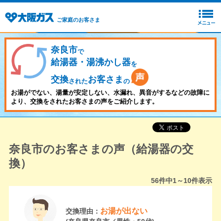
ご家庭のお客さま
奈良市
で
給湯器・湯沸かし器
を
交換
お客さま
された
の
お湯がでない、湯量が安定しない、水漏れ、異音がするなどの故障に
より、交換をされたお客さまの声をご紹介します。
奈良市のお客さまの声（給湯器の交
換）
56
件中
1～10
件表示
お湯が出ない
交換理由：