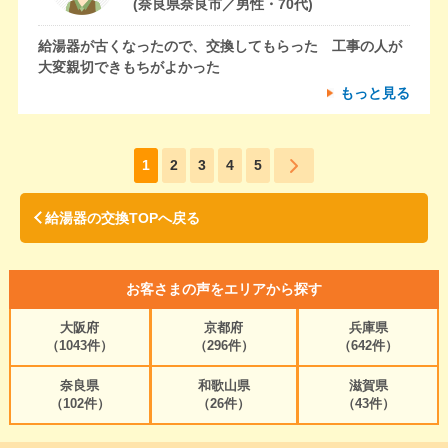
(奈良県奈良市／男性・70代)
給湯器が古くなったので、交換してもらった 工事の人が
大変親切できもちがよかった
もっと見る
1
2
3
4
5
給湯器の交換TOPへ戻る
お客さまの声をエリアから探す
大阪府
京都府
兵庫県
（1043件）
（296件）
（642件）
奈良県
和歌山県
滋賀県
（102件）
（26件）
（43件）