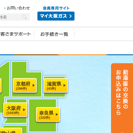
お問い合わせ
京都府
滋賀県
(296件)
(43件)
大阪府
奈良県
(1043件)
(102件)