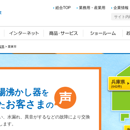
総合TOP
業務用・産業用
企業情報
賀県
> 栗東市
兵庫県
(642件)
湯沸かし器
を
お客さま
た
の
い、水漏れ、異音がするなどの故障により交換
します。