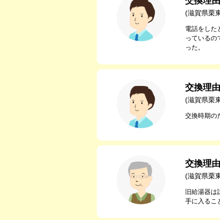
交換理
(滋賀県栗
電話をした
っているの
った。
交換理
(滋賀県栗
交換時期の
交換理
(滋賀県栗
旧給湯器は
手に入るこ