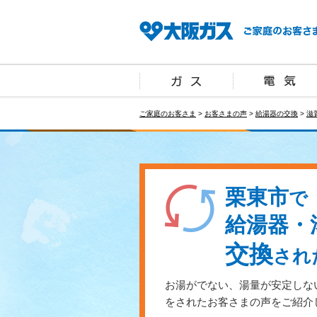
ご家庭のお客さま
>
お客さまの声
>
給湯器の交換
>
滋
栗東市
で
給湯器・
交換
され
お湯がでない、湯量が安定しな
をされたお客さまの声をご紹介