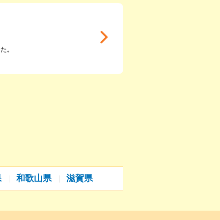
った。
県
和歌山県
滋賀県