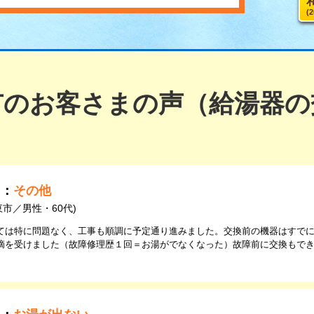
(
市のお客さまの声（給湯器の
由：
その他
東市／男性・60代)
ては特に問題なく、工事も順調に予定通り進みました。交換前の機器はすで
摘を受けました（故障修理歴１回＝お湯がでなくなった）故障前に交換もで
。