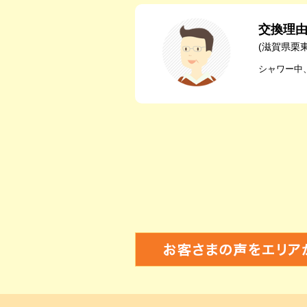
交換理
(滋賀県栗
シャワー中