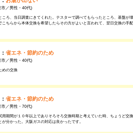
由：
お湯が出ない
東市／男性・40代)
ところ、当日調査にきてくれた。テスターで調べてもらったところ、基盤が
でこちらから本体交換を希望したらその方がよいと言われて、翌日交換の手
由：
省エネ・節約のため
東市／男性・40代)
ための交換
由：
省エネ・節約のため
東市／男性・70代)
試用期間が１０年以上でありそろそろ交換時期と考えていた時、ちょうど交換
とが分かった。大阪ガスの対応は良かったです。