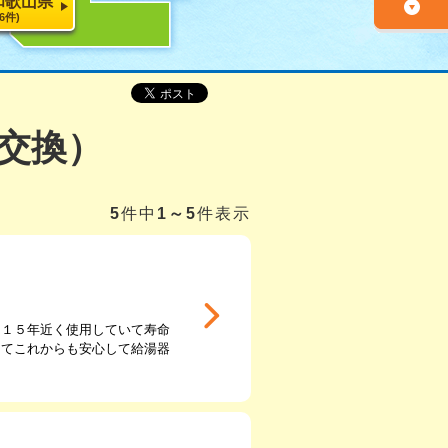
和歌山県
26件)
交換）
5
件中
1～5
件表示
に１５年近く使用していて寿命
きてこれからも安心して給湯器