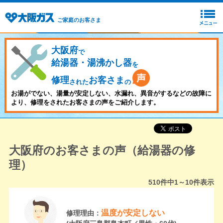
ご家庭のお客さま
大阪府
で
給湯器・湯沸かし器
を
修理
お客さま
された
の
お湯がでない、湯量が安定しない、水漏れ、異音がするなどの故障に
より、修理をされたお客さまの声をご紹介します。
大阪府のお客さまの声（給湯器の修
理）
510
件中
1～10
件表示
温度が安定しない
修理理由：