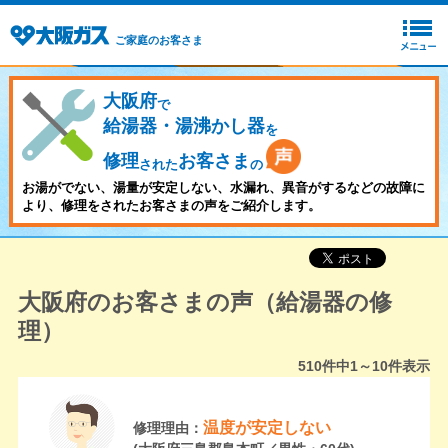
ご家庭のお客さま
大阪府
で
給湯器・湯沸かし器
を
修理
お客さま
された
の
お湯がでない、湯量が安定しない、水漏れ、異音がするなどの故障に
より、修理をされたお客さまの声をご紹介します。
大阪府のお客さまの声（給湯器の修
理）
510
件中
1～10
件表示
温度が安定しない
修理理由：