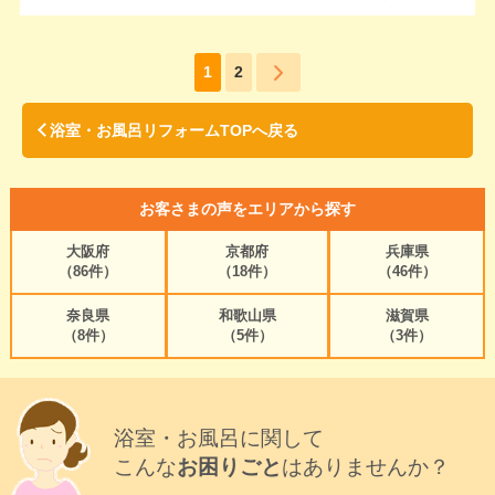
1
2
浴室・お風呂リフォームTOPへ戻る
お客さまの声をエリアから探す
大阪府
京都府
兵庫県
（86件）
（18件）
（46件）
奈良県
和歌山県
滋賀県
（8件）
（5件）
（3件）
浴室・お風呂に関して
こんな
お困りごと
はありませんか？