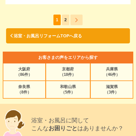
1
2
浴室・お風呂リフォームTOPへ戻る
お客さまの声をエリアから探す
大阪府
京都府
兵庫県
（86件）
（18件）
（46件）
奈良県
和歌山県
滋賀県
（8件）
（5件）
（3件）
浴室・お風呂に関して
こんな
お困りごと
はありませんか？