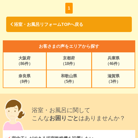
1
浴室・お風呂リフォームTOPへ戻る
お客さまの声をエリアから探す
大阪府
京都府
兵庫県
（86件）
（18件）
（46件）
奈良県
和歌山県
滋賀県
（8件）
（5件）
（3件）
浴室・お風呂に関して
こんな
お困りごと
はありませんか？