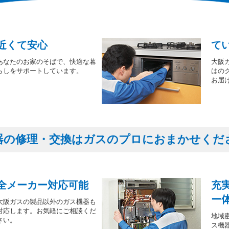
近くて安心
て
あなたのお家のそばで、快適な暮
大阪
らしをサポートしています。
はの
お届
器の修理・交換はガスのプロにおまかせくだ
全メーカー対応可能
充
ー
大阪ガスの製品以外のガス機器も
対応します。お気軽にご相談くだ
地域
さい。
ス機