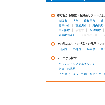
市町村から浴室・お風呂リフォームに
大阪市
堺市
岸和田市
豊
富田林市
寝屋川市
河内長野
東大阪市
泉南市
四條畷市
泉南郡熊取町
泉南郡田尻町
その他のエリアの浴室・お風呂リフォ
大阪府
京都府
兵庫県
奈
テーマから探す
キッチン・システムキッチン
浴室・お風呂
その他（トイレ・洗面・リビング・