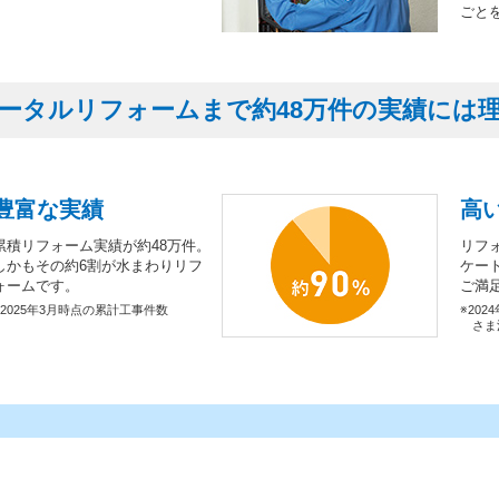
ごと
ータルリフォームまで約48万件の実績には
豊富な実績
高
累積リフォーム実績が約48万件。
リフ
しかもその約6割が水まわりリフ
ケー
ォームです。
ご満
※2025年3月時点の累計工事件数
※202
さま