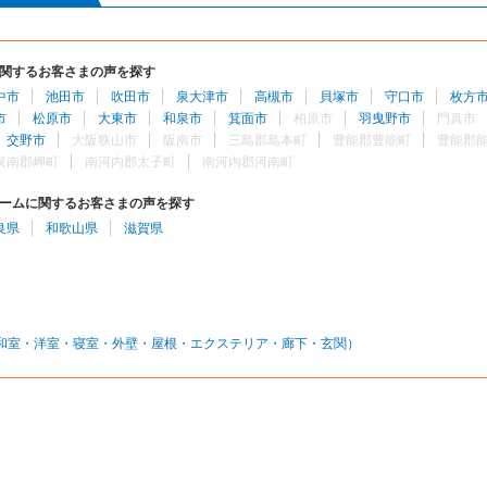
関するお客さまの声を探す
中市
池田市
吹田市
泉大津市
高槻市
貝塚市
守口市
枚方
市
松原市
大東市
和泉市
箕面市
柏原市
羽曳野市
門真市
交野市
大阪狭山市
阪南市
三島郡島本町
豊能郡豊能町
豊能郡
泉南郡岬町
南河内郡太子町
南河内郡河南町
ームに関するお客さまの声を探す
良県
和歌山県
滋賀県
和室・洋室・寝室・外壁・屋根・エクステリア・廊下・玄関）