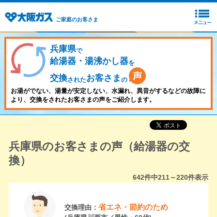
ご家庭のお客さま
兵庫県
で
給湯器・湯沸かし器
を
交換
お客さま
された
の
お湯がでない、湯量が安定しない、水漏れ、異音がするなどの故障に
より、交換をされたお客さまの声をご紹介します。
兵庫県のお客さまの声（給湯器の交
換）
642
件中
211～220
件表示
省エネ・節約のため
交換理由：