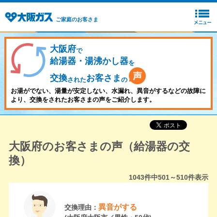
ご家庭のお客さま
大阪府
で
給湯器・湯沸かし器
を
交換
お客さま
された
の
お湯がでない、湯量が安定しない、水漏れ、異音がするなどの故障に
より、交換をされたお客さまの声をご紹介します。
大阪府のお客さまの声（給湯器の交
換）
1043
件中
501～510
件表示
異音がする
交換理由：