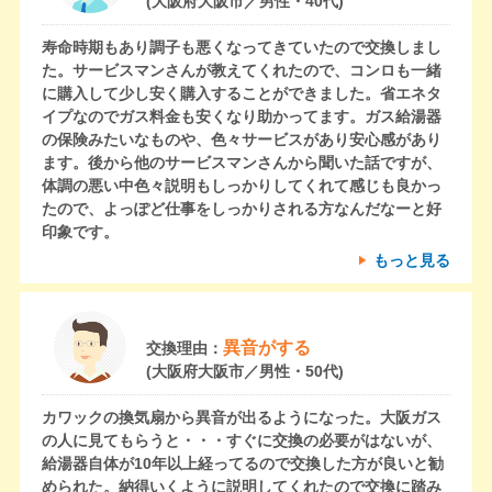
(大阪府大阪市／男性・40代)
寿命時期もあり調子も悪くなってきていたので交換しまし
た。サービスマンさんが教えてくれたので、コンロも一緒
に購入して少し安く購入することができました。省エネタ
イプなのでガス料金も安くなり助かってます。ガス給湯器
の保険みたいなものや、色々サービスがあり安心感があり
ます。後から他のサービスマンさんから聞いた話ですが、
体調の悪い中色々説明もしっかりしてくれて感じも良かっ
たので、よっぽど仕事をしっかりされる方なんだなーと好
印象です。
もっと見る
異音がする
交換理由：
(大阪府大阪市／男性・50代)
カワックの換気扇から異音が出るようになった。大阪ガス
の人に見てもらうと・・・すぐに交換の必要がはないが、
給湯器自体が10年以上経ってるので交換した方が良いと勧
められた。納得いくように説明してくれたので交換に踏み