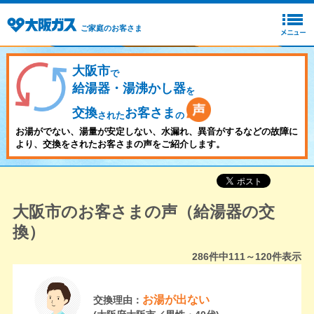
ご家庭のお客さま
大阪市
で
給湯器・湯沸かし器
を
交換
お客さま
された
の
お湯がでない、湯量が安定しない、水漏れ、異音がするなどの故障に
より、交換をされたお客さまの声をご紹介します。
大阪市のお客さまの声（給湯器の交
換）
286
件中
111～120
件表示
お湯が出ない
交換理由：