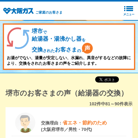
ご家庭のお客さま
堺市
で
給湯器・湯沸かし器
を
交換
お客さま
された
の
お湯がでない、湯量が安定しない、水漏れ、異音がするなどの故障に
より、交換をされたお客さまの声をご紹介します。
堺市のお客さまの声（給湯器の交換）
102
件中
81～90
件表示
省エネ・節約のため
交換理由：
(大阪府堺市／男性・70代)