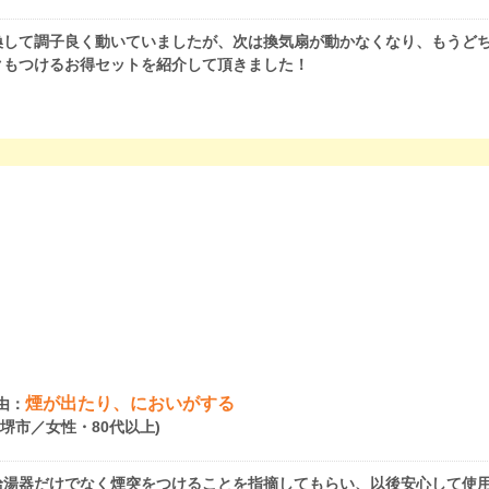
換して調子良く動いていましたが、次は換気扇が動かなくなり、もうど
クもつけるお得セットを紹介して頂きました！
煙が出たり、においがする
由：
府堺市／女性・80代以上)
給湯器だけでなく煙突をつけることを指摘してもらい、以後安心して使