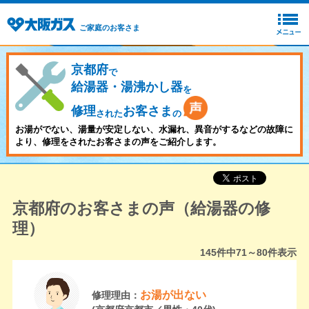
ご家庭のお客さま
京都府
で
給湯器・湯沸かし器
を
修理
お客さま
された
の
お湯がでない、湯量が安定しない、水漏れ、異音がするなどの故障に
より、修理をされたお客さまの声をご紹介します。
京都府のお客さまの声（給湯器の修
理）
145
件中
71～80
件表示
お湯が出ない
修理理由：