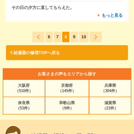
その日の夕方に直してもらえた。
もっと見る
6
7
8
9
10
給湯器の修理TOPへ戻る
お客さまの声をエリアから探す
大阪府
京都府
兵庫県
（510件）
（145件）
（304件）
奈良県
和歌山県
滋賀県
（53件）
（9件）
（23件）