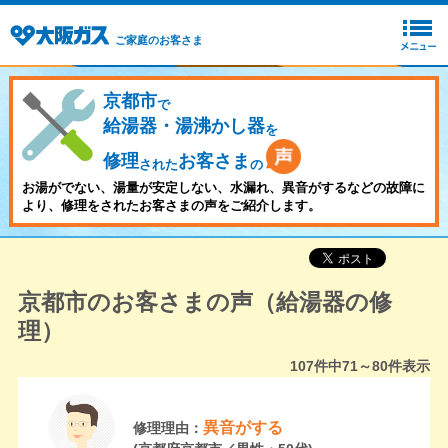
ご家庭のお客さま
京都市
で
給湯器・湯沸かし器
を
修理
お客さま
された
の
お湯がでない、湯量が安定しない、水漏れ、異音がするなどの故障に
より、修理をされたお客さまの声をご紹介します。
京都市のお客さまの声（給湯器の修
理）
107
件中
71～80
件表示
異音がする
修理理由：