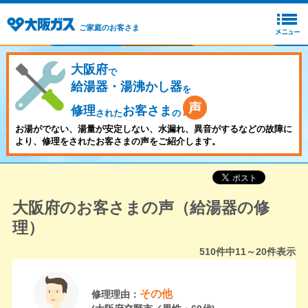
ご家庭のお客さま
大阪府
で
給湯器・湯沸かし器
を
修理
お客さま
された
の
お湯がでない、湯量が安定しない、水漏れ、異音がするなどの故障に
より、修理をされたお客さまの声をご紹介します。
大阪府のお客さまの声（給湯器の修
理）
510
件中
11～20
件表示
その他
修理理由：