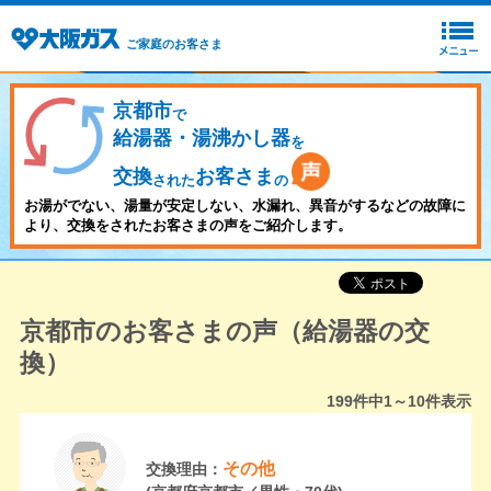
ご家庭のお客さま
京都市
で
給湯器・湯沸かし器
を
交換
お客さま
された
の
お湯がでない、湯量が安定しない、水漏れ、異音がするなどの故障に
より、交換をされたお客さまの声をご紹介します。
京都市のお客さまの声（給湯器の交
換）
199
件中
1～10
件表示
その他
交換理由：