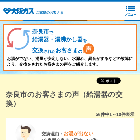
ご家庭のお客さま
奈良市
で
給湯器・湯沸かし器
を
交換
お客さま
された
の
お湯がでない、湯量が安定しない、水漏れ、異音がするなどの故障に
より、交換をされたお客さまの声をご紹介します。
奈良市のお客さまの声（給湯器の交
換）
56
件中
1～10
件表示
お湯が出ない
交換理由：