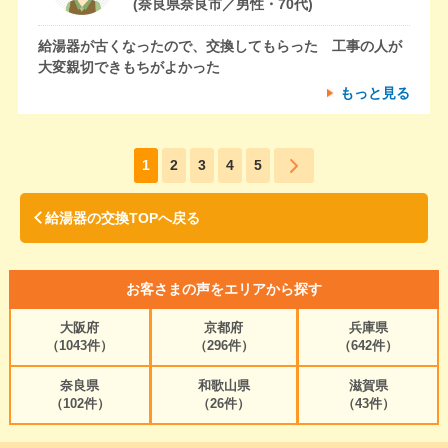
(奈良県奈良市／男性・70代)
給湯器が古くなったので、交換してもらった 工事の人が
大変親切できもちがよかった
もっと見る
1
2
3
4
5
給湯器の交換TOPへ戻る
お客さまの声をエリアから探す
大阪府
京都府
兵庫県
（1043件）
（296件）
（642件）
奈良県
和歌山県
滋賀県
（102件）
（26件）
（43件）