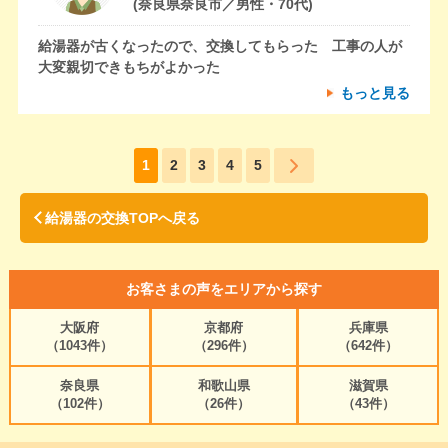
(奈良県奈良市／男性・70代)
給湯器が古くなったので、交換してもらった 工事の人が
大変親切できもちがよかった
もっと見る
1
2
3
4
5
給湯器の交換TOPへ戻る
お客さまの声をエリアから探す
大阪府
京都府
兵庫県
（1043件）
（296件）
（642件）
奈良県
和歌山県
滋賀県
（102件）
（26件）
（43件）