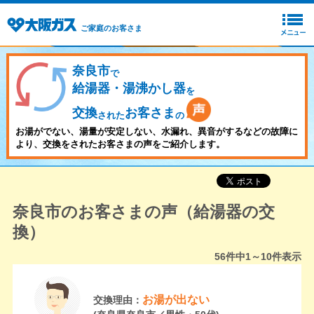
ご家庭のお客さま
奈良市
で
給湯器・湯沸かし器
を
交換
お客さま
された
の
お湯がでない、湯量が安定しない、水漏れ、異音がするなどの故障に
より、交換をされたお客さまの声をご紹介します。
奈良市のお客さまの声（給湯器の交
換）
56
件中
1～10
件表示
お湯が出ない
交換理由：