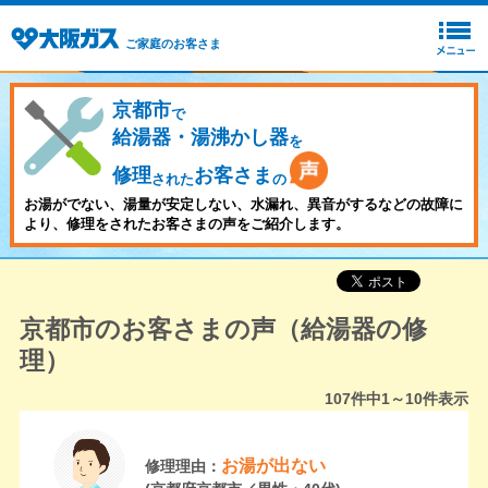
ご家庭のお客さま
京都市
で
給湯器・湯沸かし器
を
修理
お客さま
された
の
お湯がでない、湯量が安定しない、水漏れ、異音がするなどの故障に
より、修理をされたお客さまの声をご紹介します。
京都市のお客さまの声（給湯器の修
理）
107
件中
1～10
件表示
お湯が出ない
修理理由：