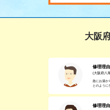
大阪
修理理
(大阪府八
急にお湯か
とのように
修理理