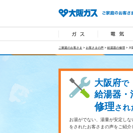
ご家庭のお客さま
>
お客さまの声
>
給湯器の修理
> 大
大阪府
で
給湯器・
修理
され
お湯がでない、湯量が安定しな
をされたお客さまの声をご紹介