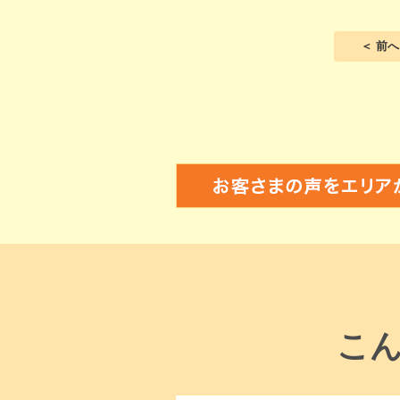
＜ 前へ
こ