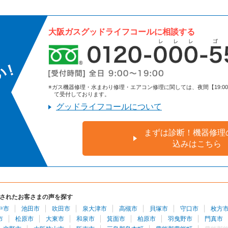
大阪ガスグッドライフコールに相談する
※ガス機器修理・水まわり修理・エアコン修理に関しては、夜間【19:00～9:
て受付しております。
グッドライフコールについて
まずは診断！機器修理
込みはこちら
されたお客さまの声を探す
中市
池田市
吹田市
泉大津市
高槻市
貝塚市
守口市
枚方
市
松原市
大東市
和泉市
箕面市
柏原市
羽曳野市
門真市