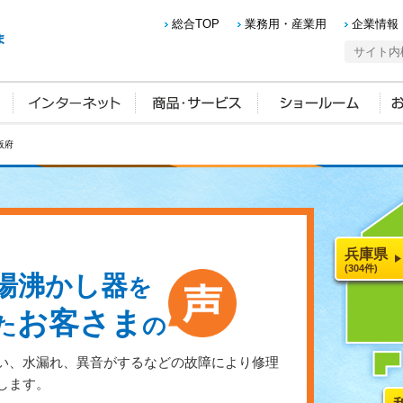
総合TOP
業務用・産業用
企業情報
阪府
兵庫県
(304件)
湯沸かし器
を
お客さま
た
の
い、水漏れ、異音がするなどの故障により修理
します。