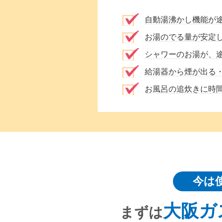
自動湯沸かし機能が
お湯のでる量が安定
シャワーのお湯が、
給湯器から煙が出る
お風呂の追炊きに時
今は
大阪ガ
まずは