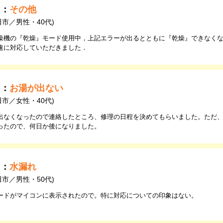
由：
その他
田市／男性・40代)
燥機の『乾燥』モード使用中，上記エラーが出るとともに『乾燥』できなく
速に対応していただきました．
由：
お湯が出ない
田市／女性・40代)
出なくなったので連絡したところ、修理の日程を決めてもらいました。ただ
ったので、何日か後になりました。
由：
水漏れ
田市／男性・50代)
ードがマイコンに表示されたので。特に対応についての印象はない。