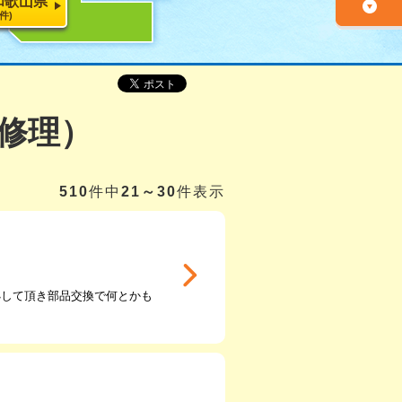
和歌山県
9件)
修理）
510
件中
21～30
件表示
処して頂き部品交換で何とかも