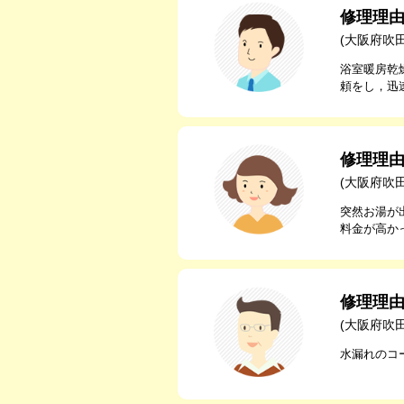
修理理
(大阪府吹
浴室暖房乾
頼をし，迅
修理理
(大阪府吹
突然お湯が
料金が高か
修理理
(大阪府吹
水漏れのコ