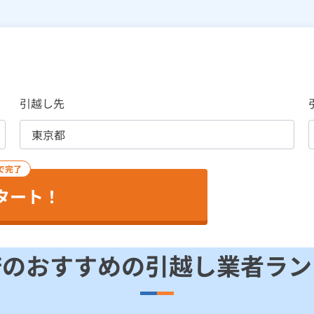
引越し先
で完了
タート！
府の
おすすめの引越し業者
ラン