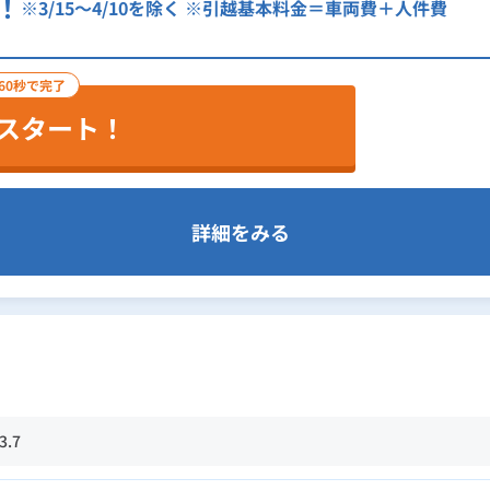
！
※3/15～4/10を除く
※引越基本料金＝車両費＋人件費
60秒で完了
スタート！
詳細をみる
3.7