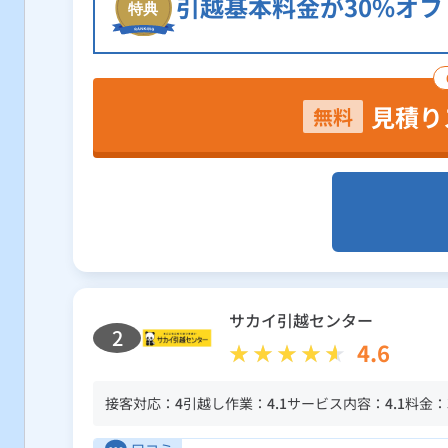
引越基本料金が30%オフ
見積り
無料
サカイ引越センター
2
4.6
接客対応：
4
引越し作業：
4.1
サービス内容：
4.1
料金：