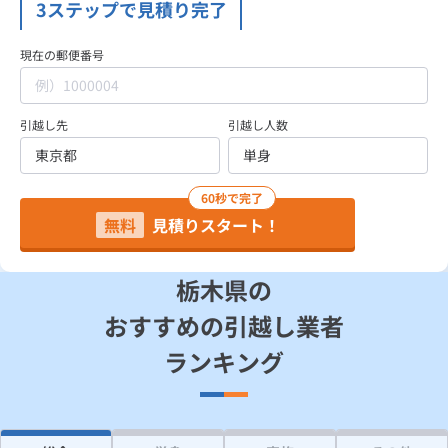
3ステップで見積り完了
見積り依頼
現在の郵便番号
Daigasコラム
引越し先
引越し人数
総合TOP
業務用・産業用のお客さま
企業情報
利用規約
60秒で完了
プライバシーポリシー
無料
見積りスタート！
栃木県の
おすすめの引越し業者
ランキング