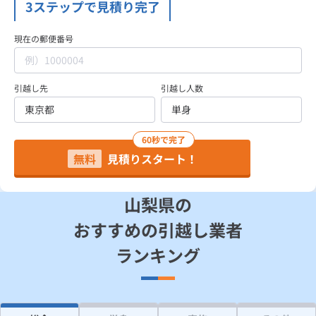
3ステップで見積り完了
見積り依頼
現在の郵便番号
Daigasコラム
引越し先
引越し人数
総合TOP
業務用・産業用のお客さま
企業情報
利用規約
60秒で完了
プライバシーポリシー
無料
見積りスタート！
山梨県の
おすすめの引越し業者
ランキング