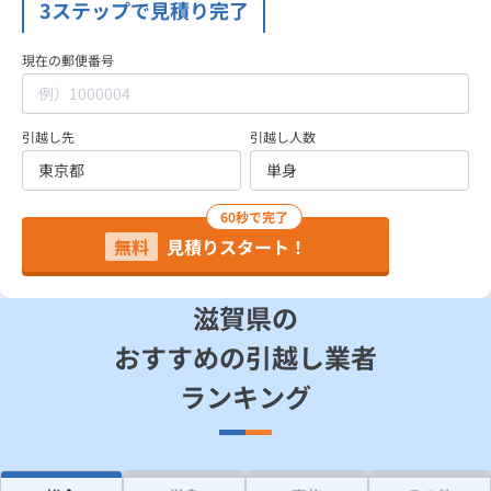
3ステップで見積り完了
見積り依頼
現在の郵便番号
Daigasコラム
引越し先
引越し人数
総合TOP
業務用・産業用のお客さま
企業情報
利用規約
60秒で完了
プライバシーポリシー
無料
見積りスタート！
滋賀県の
おすすめの引越し業者
ランキング