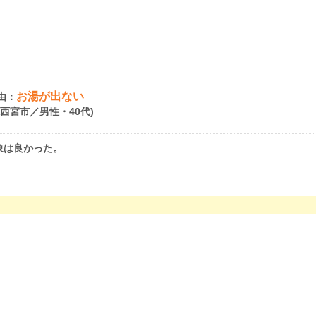
お湯が出ない
由：
県西宮市／男性・40代)
象は良かった。