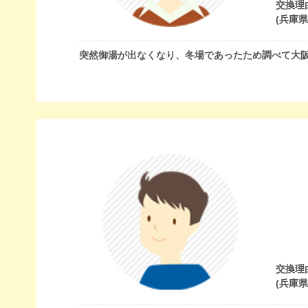
交換理
(兵庫
突然御湯が出なくなり、冬場であったため調べて大
交換理
(兵庫