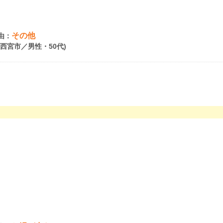
その他
由：
県西宮市／男性・50代)