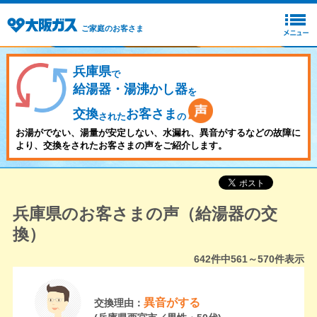
ご家庭のお客さま
兵庫県
で
給湯器・湯沸かし器
を
交換
お客さま
された
の
お湯がでない、湯量が安定しない、水漏れ、異音がするなどの故障に
より、交換をされたお客さまの声をご紹介します。
兵庫県のお客さまの声（給湯器の交
換）
642
件中
561～570
件表示
異音がする
交換理由：