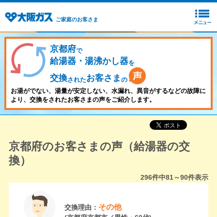
ご家庭のお客さま
京都府
で
給湯器・湯沸かし器
を
交換
お客さま
された
の
お湯がでない、湯量が安定しない、水漏れ、異音がするなどの故障に
より、交換をされたお客さまの声をご紹介します。
京都府のお客さまの声（給湯器の交
換）
296
件中
81～90
件表示
その他
交換理由：