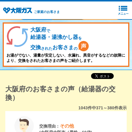
ご家庭のお客さま
大阪府
で
給湯器・湯沸かし器
を
交換
お客さま
された
の
お湯がでない、湯量が安定しない、水漏れ、異音がするなどの故障に
より、交換をされたお客さまの声をご紹介します。
大阪府のお客さまの声（給湯器の交
換）
1043
件中
371～380
件表示
その他
交換理由：