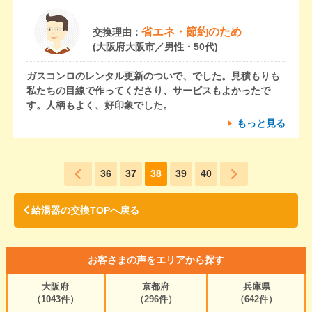
省エネ・節約のため
交換理由：
(大阪府大阪市／男性・50代)
ガスコンロのレンタル更新のついで、でした。見積もりも
私たちの目線で作ってくださり、サービスもよかったで
す。人柄もよく、好印象でした。
もっと見る
36
37
38
39
40
給湯器の交換TOPへ戻る
お客さまの声をエリアから探す
大阪府
京都府
兵庫県
（1043件）
（296件）
（642件）