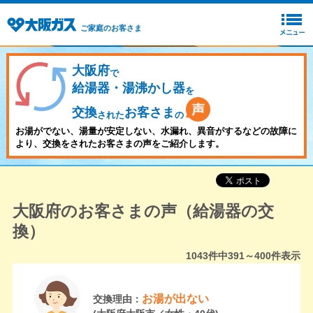
ご家庭のお客さま
大阪府
で
給湯器・湯沸かし器
を
交換
お客さま
された
の
お湯がでない、湯量が安定しない、水漏れ、異音がするなどの故障に
より、交換をされたお客さまの声をご紹介します。
大阪府のお客さまの声（給湯器の交
換）
1043
件中
391～400
件表示
お湯が出ない
交換理由：