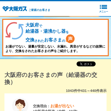
ご家庭のお客さま
大阪府
で
給湯器・湯沸かし器
を
交換
お客さま
された
の
お湯がでない、湯量が安定しない、水漏れ、異音がするなどの故障に
より、交換をされたお客さまの声をご紹介します。
大阪府のお客さまの声（給湯器の交
換）
1043
件中
431～440
件表示
お湯が出ない
交換理由：