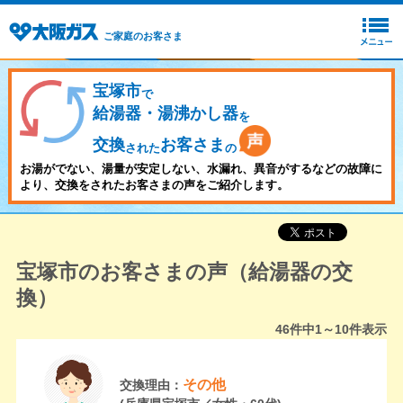
ご家庭のお客さま
宝塚市
で
給湯器・湯沸かし器
を
交換
お客さま
された
の
お湯がでない、湯量が安定しない、水漏れ、異音がするなどの故障に
より、交換をされたお客さまの声をご紹介します。
宝塚市のお客さまの声（給湯器の交
換）
46
件中
1～10
件表示
その他
交換理由：