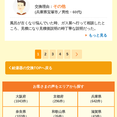
その他
交換理由：
(兵庫県宝塚市／男性・60代)
風呂が古くなり悩んでいた時、ガス展へ行って相談したと
ころ、見積になり見積後説明の時丁寧な説明だった。
もっと見る
1
2
3
4
5
給湯器の交換TOPへ戻る
お客さまの声をエリアから探す
大阪府
京都府
兵庫県
（1043件）
（296件）
（642件）
奈良県
和歌山県
滋賀県
（102件）
（26件）
（43件）