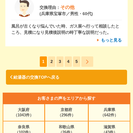
その他
交換理由：
(兵庫県宝塚市／男性・60代)
風呂が古くなり悩んでいた時、ガス展へ行って相談したと
ころ、見積になり見積後説明の時丁寧な説明だった。
もっと見る
1
2
3
4
5
給湯器の交換TOPへ戻る
お客さまの声をエリアから探す
大阪府
京都府
兵庫県
（1043件）
（296件）
（642件）
奈良県
和歌山県
滋賀県
（102件）
（26件）
（43件）