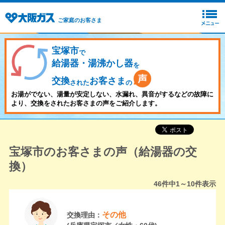
ご家庭のお客さま
宝塚市
で
給湯器・湯沸かし器
を
交換
お客さま
された
の
お湯がでない、湯量が安定しない、水漏れ、異音がするなどの故障に
より、交換をされたお客さまの声をご紹介します。
宝塚市のお客さまの声（給湯器の交
換）
46
件中
1～10
件表示
その他
交換理由：