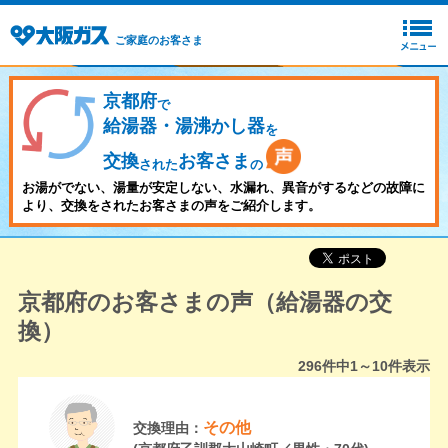
ご家庭のお客さま
京都府
で
給湯器・湯沸かし器
を
交換
お客さま
された
の
お湯がでない、湯量が安定しない、水漏れ、異音がするなどの故障に
より、交換をされたお客さまの声をご紹介します。
京都府のお客さまの声（給湯器の交
換）
296
件中
1～10
件表示
その他
交換理由：