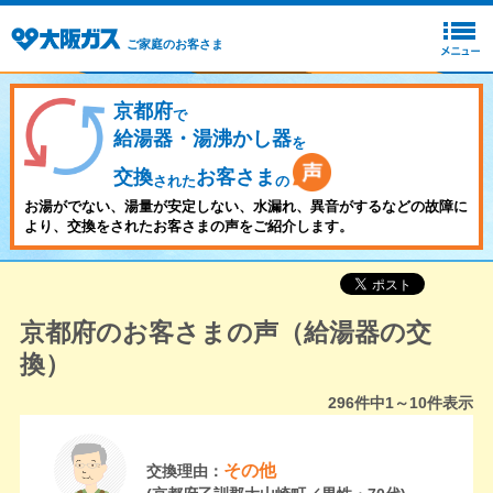
ご家庭のお客さま
京都府
で
給湯器・湯沸かし器
を
交換
お客さま
された
の
お湯がでない、湯量が安定しない、水漏れ、異音がするなどの故障に
より、交換をされたお客さまの声をご紹介します。
京都府のお客さまの声（給湯器の交
換）
296
件中
1～10
件表示
その他
交換理由：