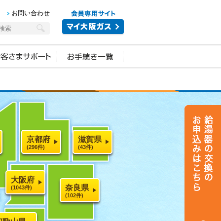
お問い合わせ
京都府
滋賀県
(296件)
(43件)
大阪府
奈良県
(1043件)
(102件)