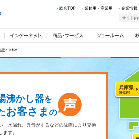
総合TOP
業務用・産業用
企業情報
都府
> 京都市
兵庫県
(642件)
湯沸かし器
を
お客さま
た
の
い、水漏れ、異音がするなどの故障により交換
します。