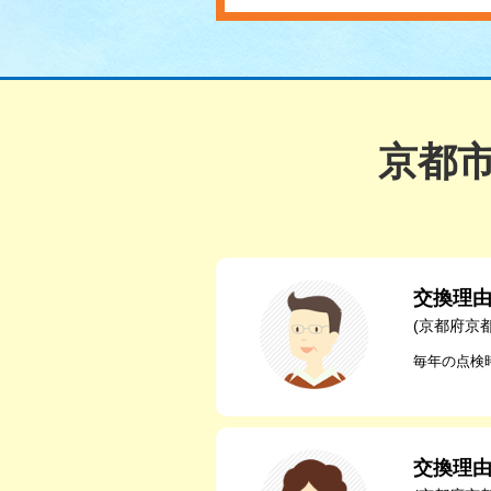
京都
交換理
(京都府京
毎年の点検
交換理