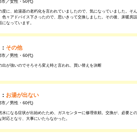
都市／女性・50代)
の度に、給湯器の老朽化を言われていましたので、気になっていました。そ
、色々アドバイス下さったので、思いきって交換しました。その後、床暖房
話になっています。
由：
その他
都市／男性・60代)
の出が強いのでそろそろ変え時と言われ、買い替えを決断
由：
お湯が出ない
都市／男性・60代)
然水になる症状が出始めたため、ガスセンターに修理依頼。交換が、必要と
な対応となり、大事にいたらなかった。