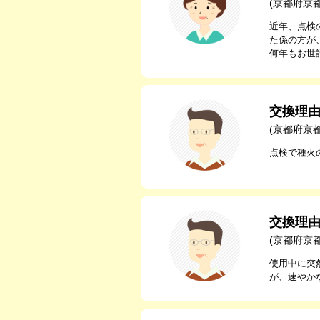
(京都府京
近年、点検
た係の方が
何年もお世
交換理
(京都府京
点検で種火
交換理
(京都府京
使用中に突
が、速やか