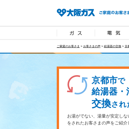
ご家庭のお客さま
>
お客さまの声
>
給湯器の交換
>
京
京都市
で
給湯器・
交換
され
お湯がでない、湯量が安定しな
をされたお客さまの声をご紹介