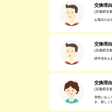
交換理
(京都府京
お風呂のお
交換理
(京都府京
経年劣化も
交換理
(京都府京
突然におふ
き、新しく